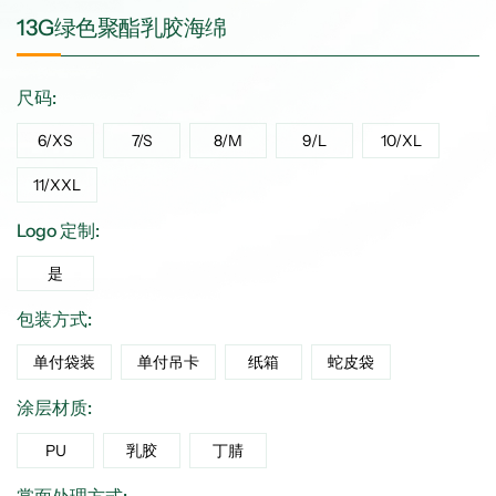
13G绿色聚酯乳胶海绵
尺码:
6/XS
7/S
8/M
9/L
10/XL
11/XXL
Logo 定制:
是
包装方式:
单付袋装
单付吊卡
纸箱
蛇皮袋
涂层材质:
PU
乳胶
丁腈