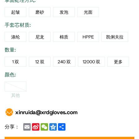
掌面处理方式:
起皱
磨砂
发泡
光面
手套芯材质:
涤纶
尼龙
棉质
HPPE
凯俐夫拉
数量:
1 双
12 双
240 双
12000 双
更多
颜色:
其他
xinruida@xrdgloves.com
Email
Sina
WeChat
Qzone
Share
分享：
Weibo