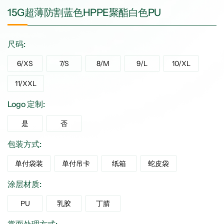
15G超薄防割蓝色HPPE聚酯白色PU
尺码:
6/XS
7/S
8/M
9/L
10/XL
11/XXL
Logo 定制:
是
否
包装方式:
单付袋装
单付吊卡
纸箱
蛇皮袋
涂层材质:
PU
乳胶
丁腈