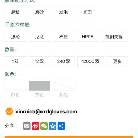
掌面处理方式:
起皱
磨砂
发泡
光面
手套芯材质:
涤纶
尼龙
棉质
HPPE
凯俐夫拉
数量:
1 双
12 双
240 双
12000 双
更多
颜色:
他
白色
灰色
白色
灰色
其他
xinruida@xrdgloves.com
Email
Sina
WeChat
Qzone
Share
分享：
Weibo