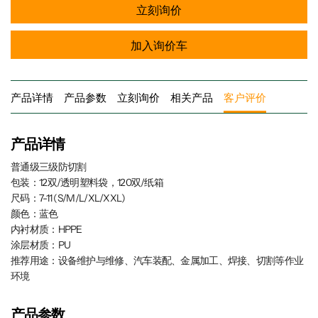
立刻询价
加入询价车
产品详情
产品参数
立刻询价
相关产品
客户评价
产品详情
普通级三级防切割
包装：12双/透明塑料袋，120双/纸箱
尺码：7-11 (S/M/L/XL/XXL)
颜色：蓝色
内衬材质：HPPE
涂层材质：PU
推荐用途：设备维护与维修、汽车装配、金属加工、焊接、切割等作业
环境
产品参数