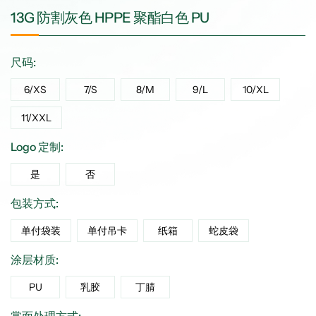
13G 防割灰色 HPPE 聚酯白色 PU
尺码:
6/XS
7/S
8/M
9/L
10/XL
11/XXL
Logo 定制:
是
否
包装方式:
单付袋装
单付吊卡
纸箱
蛇皮袋
涂层材质:
PU
乳胶
丁腈