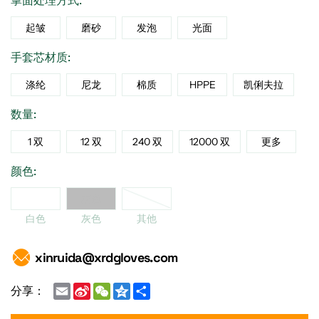
掌面处理方式:
起皱
磨砂
发泡
光面
手套芯材质:
涤纶
尼龙
棉质
HPPE
凯俐夫拉
数量:
1 双
12 双
240 双
12000 双
更多
颜色:
他
白色
灰色
白色
灰色
其他
xinruida@xrdgloves.com
Email
Sina
WeChat
Qzone
Share
分享：
Weibo