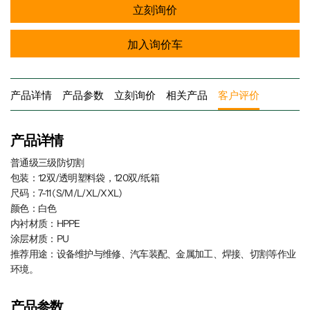
立刻询价
加入询价车
产品详情
产品参数
立刻询价
相关产品
客户评价
产品详情
普通级三级防切割
包装：12双/透明塑料袋，120双/纸箱
尺码：7-11 (S/M/L/XL/XXL)
颜色：白色
内衬材质：HPPE
涂层材质：PU
推荐用途：设备维护与维修、汽车装配、金属加工、焊接、切割等作业
环境。
产品参数