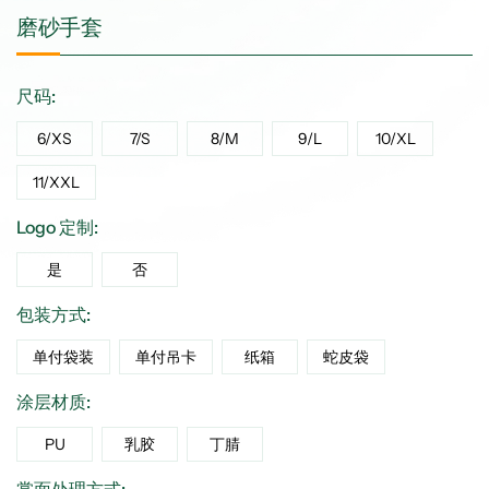
磨砂手套
尺码:
6/XS
7/S
8/M
9/L
10/XL
11/XXL
Logo 定制:
是
否
包装方式:
单付袋装
单付吊卡
纸箱
蛇皮袋
涂层材质:
PU
乳胶
丁腈