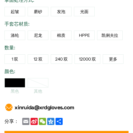
掌面处理方式:
起皱
磨砂
发泡
光面
手套芯材质:
涤纶
尼龙
棉质
HPPE
凯俐夫拉
数量:
1 双
12 双
240 双
12000 双
更多
颜色:
黑色
黑色
其他
xinruida@xrdgloves.com
Email
Sina
WeChat
Qzone
Share
分享：
Weibo