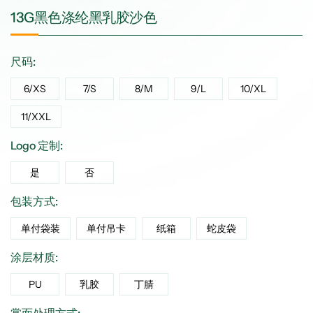
13G黑色涤纶黑乳胶沙色
尺码:
6/XS
7/S
8/M
9/L
10/XL
11/XXL
Logo 定制:
是
否
包装方式:
单付袋装
单付吊卡
纸箱
蛇皮袋
涂层材质:
PU
乳胶
丁腈