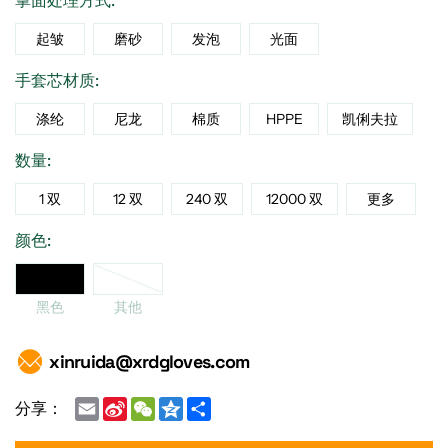
掌面处理方式:
起皱
磨砂
发泡
光面
手套芯材质:
涤纶
尼龙
棉质
HPPE
凯俐夫拉
数量:
1 双
12 双
240 双
12000 双
更多
颜色:
黑色
黑色
其他
xinruida@xrdgloves.com
Email
Sina
WeChat
Qzone
Share
分享：
Weibo