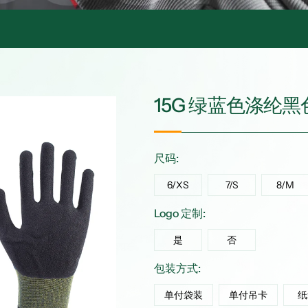
15G 绿蓝色涤纶
尺码:
6/XS
7/S
8/M
Logo 定制:
是
否
包装方式:
单付袋装
单付吊卡
纸