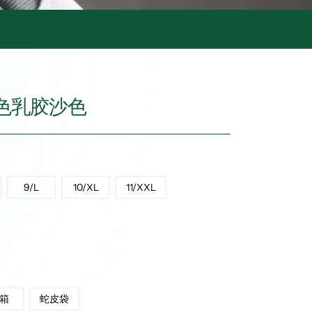
黑色乳胶沙色
9/L
10/XL
11/XXL
箱
蛇皮袋