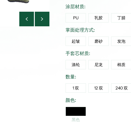
涂层材质:
PU
乳胶
丁腈
掌面处理方式:
起皱
磨砂
发泡
手套芯材质:
涤纶
尼龙
棉质
数量:
1 双
12 双
240 双
颜色:
黑色
黑色