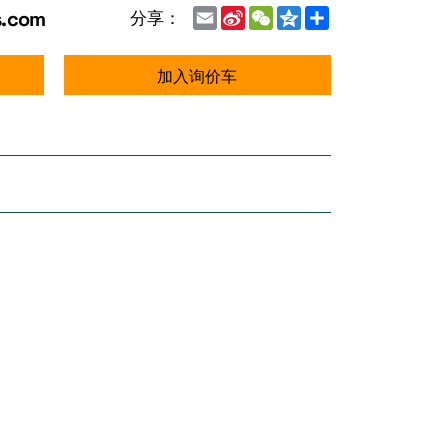
s.com
Email
Sina
WeChat
Qzone
Share
分享：
Weibo
加入询价车