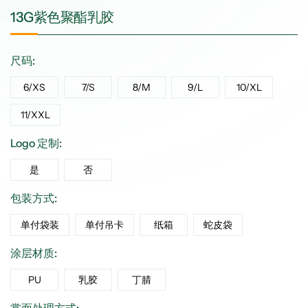
13G紫色聚酯乳胶
尺码:
6/XS
7/S
8/M
9/L
10/XL
11/XXL
Logo 定制:
是
否
包装方式:
单付袋装
单付吊卡
纸箱
蛇皮袋
涂层材质:
PU
乳胶
丁腈