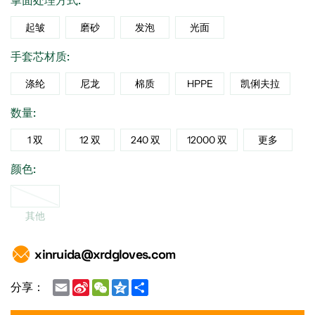
掌面处理方式:
起皱
磨砂
发泡
光面
手套芯材质:
涤纶
尼龙
棉质
HPPE
凯俐夫拉
数量:
1 双
12 双
240 双
12000 双
更多
颜色:
其他
xinruida@xrdgloves.com
Email
Sina
WeChat
Qzone
Share
分享：
Weibo