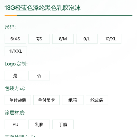
13G橙蓝色涤纶黑色乳胶泡沫
尺码:
6/XS
7/S
8/M
9/L
10/XL
11/XXL
Logo 定制:
是
否
包装方式:
单付袋装
单付吊卡
纸箱
蛇皮袋
涂层材质:
PU
乳胶
丁腈