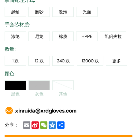
掌面处理方式:
起皱
磨砂
发泡
光面
手套芯材质:
涤纶
尼龙
棉质
HPPE
凯俐夫拉
数量:
1 双
12 双
240 双
12000 双
更多
颜色:
他
黑色
灰色
黑色
灰色
其他
xinruida@xrdgloves.com
Email
Sina
WeChat
Qzone
Share
分享：
Weibo