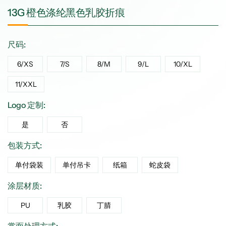
13G 橙色涤纶黑色乳胶折痕
尺码:
6/XS
7/S
8/M
9/L
10/XL
11/XXL
Logo 定制:
是
否
包装方式:
单付袋装
单付吊卡
纸箱
蛇皮袋
涂层材质:
PU
乳胶
丁腈