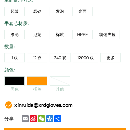
掌面处理方式:
起皱
磨砂
发泡
光面
手套芯材质:
涤纶
尼龙
棉质
HPPE
凯俐夫拉
数量:
1 双
12 双
240 双
12000 双
更多
颜色:
他
黑色
橘色
黑色
橘色
其他
xinruida@xrdgloves.com
Email
Sina
WeChat
Qzone
Share
分享：
Weibo