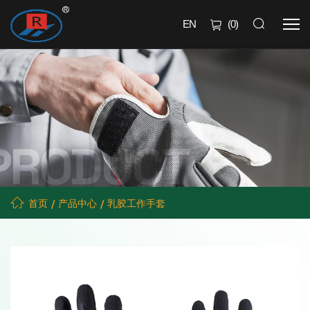
EN
(
0
)
首页
产品中心
乳胶工作手套