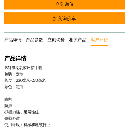
立刻询价
加入询价车
产品详情
产品参数
立刻询价
相关产品
客户评价
产品详情
13针涤纶乳胶压褶手套
包装：定制
长度：230毫米-270毫米
颜色：定制
防割
防滑
抓握力强，延展性佳
佩戴舒适
使用环境：机械和建筑行业