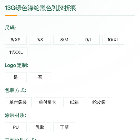
13G绿色涤纶黑色乳胶折痕
尺码:
6/XS
7/S
8/M
9/L
10/XL
11/XXL
Logo 定制:
是
否
包装方式:
单付袋装
单付吊卡
纸箱
蛇皮袋
涂层材质:
PU
乳胶
丁腈