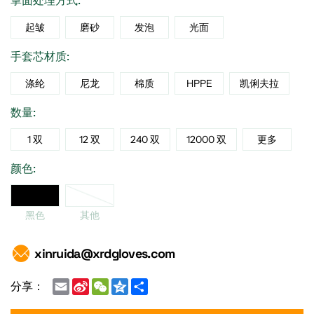
掌面处理方式:
起皱
磨砂
发泡
光面
手套芯材质:
涤纶
尼龙
棉质
HPPE
凯俐夫拉
数量:
1 双
12 双
240 双
12000 双
更多
颜色:
黑色
黑色
其他
xinruida@xrdgloves.com
Email
Sina
WeChat
Qzone
Share
分享：
Weibo