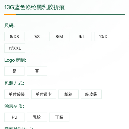
13G蓝色涤纶黑乳胶折痕
尺码:
6/XS
7/S
8/M
9/L
10/XL
11/XXL
Logo 定制:
是
否
包装方式:
单付袋装
单付吊卡
纸箱
蛇皮袋
涂层材质:
PU
乳胶
丁腈