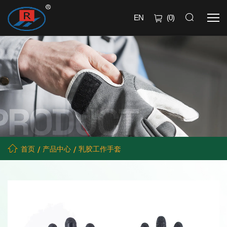
EN
(
0
)
首页
产品中心
乳胶工作手套