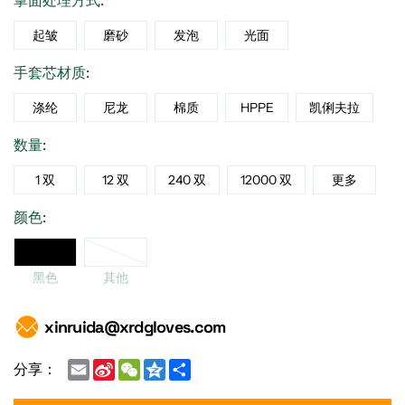
掌面处理方式:
起皱
磨砂
发泡
光面
手套芯材质:
涤纶
尼龙
棉质
HPPE
凯俐夫拉
数量:
1 双
12 双
240 双
12000 双
更多
颜色:
黑色
黑色
其他
xinruida@xrdgloves.com
Email
Sina
WeChat
Qzone
Share
分享：
Weibo