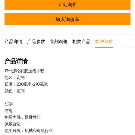
立刻询价
加入询价车
产品详情
产品参数
立刻询价
相关产品
客户评价
产品详情
13针涤纶乳胶压褶手套
包装：定制
长度：230毫米-270毫米
颜色：定制
防割
防滑
抓握力强，延展性佳
佩戴舒适
使用环境：机械和建筑行业