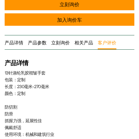
立刻询价
加入询价车
产品详情
产品参数
立刻询价
相关产品
客户评价
产品详情
13针涤纶乳胶褶皱手套
包装：定制
长度：230毫米-270毫米
颜色：定制
防切割
防滑
抓握力强，延展性佳
佩戴舒适
使用环境：机械和建筑行业