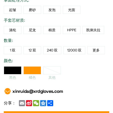
掌面处理方式:
起皱
磨砂
发泡
光面
手套芯材质:
涤纶
尼龙
棉质
HPPE
凯俐夫拉
数量:
1 双
12 双
240 双
12000 双
更多
颜色:
他
黑色
橘色
黑色
橘色
其他
xinruida@xrdgloves.com
Email
Sina
WeChat
Qzone
Share
分享：
Weibo