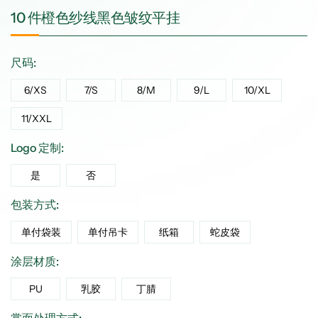
10 件橙色纱线黑色皱纹平挂
尺码:
6/XS
7/S
8/M
9/L
10/XL
11/XXL
Logo 定制:
是
否
包装方式:
单付袋装
单付吊卡
纸箱
蛇皮袋
涂层材质:
PU
乳胶
丁腈