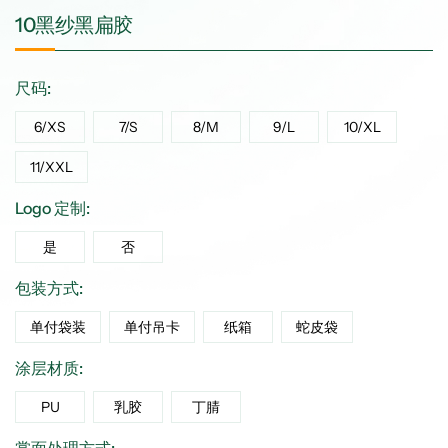
10黑纱黑扁胶
尺码:
6/XS
7/S
8/M
9/L
10/XL
11/XXL
Logo 定制:
是
否
包装方式:
单付袋装
单付吊卡
纸箱
蛇皮袋
涂层材质:
PU
乳胶
丁腈