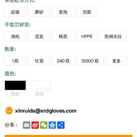
掌面处理方式:
起皱
磨砂
发泡
光面
手套芯材质:
涤纶
尼龙
棉质
HPPE
凯俐夫拉
数量:
1 双
12 双
240 双
12000 双
更多
颜色:
黑色
黑色
其他
xinruida@xrdgloves.com
Email
Sina
WeChat
Qzone
Share
分享：
Weibo