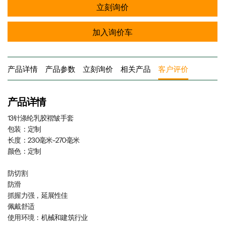
立刻询价
加入询价车
产品详情
产品参数
立刻询价
相关产品
客户评价
产品详情
13针涤纶乳胶褶皱手套
包装：定制
长度：230毫米-270毫米
颜色：定制
防切割
防滑
抓握力强，延展性佳
佩戴舒适
使用环境：机械和建筑行业