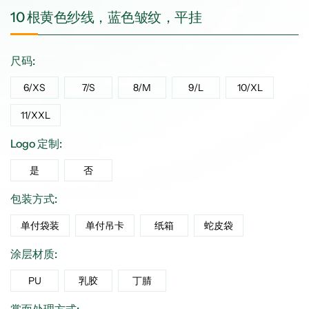
10 根黄色纱线，蓝色皱纹，平挂
尺码:
6/XS
7/S
8/M
9/L
10/XL
11/XXL
Logo 定制:
是
否
包装方式:
单付袋装
单付吊卡
纸箱
蛇皮袋
涂层材质:
PU
乳胶
丁腈