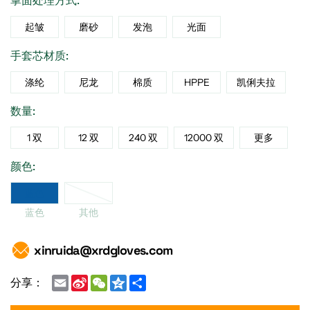
掌面处理方式:
起皱
磨砂
发泡
光面
手套芯材质:
涤纶
尼龙
棉质
HPPE
凯俐夫拉
数量:
1 双
12 双
240 双
12000 双
更多
颜色:
蓝色
蓝色
其他
xinruida@xrdgloves.com
Email
Sina
WeChat
Qzone
Share
分享：
Weibo