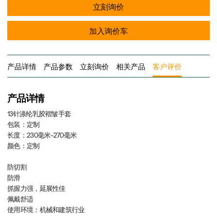
立刻询价
加入询价车
产品详情
产品参数
立刻询价
相关产品
客户评价
产品详情
13针涤纶乳胶褶皱手套
包装：定制
长度：230毫米-270毫米
颜色：定制
防切割
防滑
抓握力强，延展性佳
佩戴舒适
使用环境：机械和建筑行业