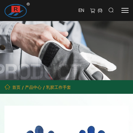
EN
(
0
)
首页
产品中心
乳胶工作手套