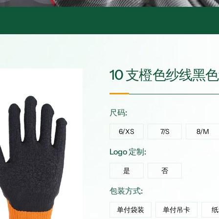
10 支橙色纱线黑
尺码:
6/XS
7/S
8/M
Logo 定制:
是
否
包装方式:
单付袋装
单付吊卡
纸