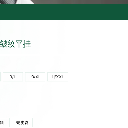
色皱纹平挂
9/L
10/XL
11/XXL
箱
蛇皮袋