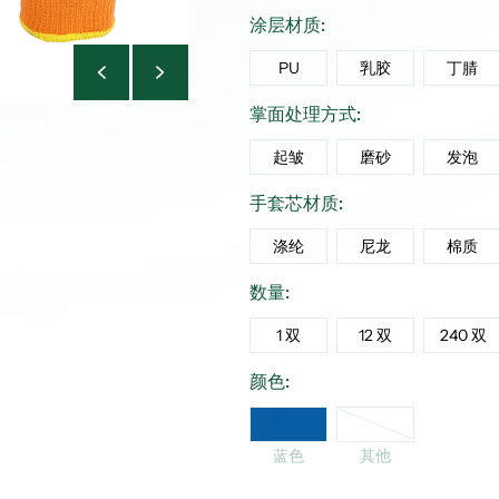
涂层材质:
PU
乳胶
丁腈
掌面处理方式:
起皱
磨砂
发泡
手套芯材质:
涤纶
尼龙
棉质
数量:
1 双
12 双
240 双
颜色:
其他
蓝色
蓝色
其他