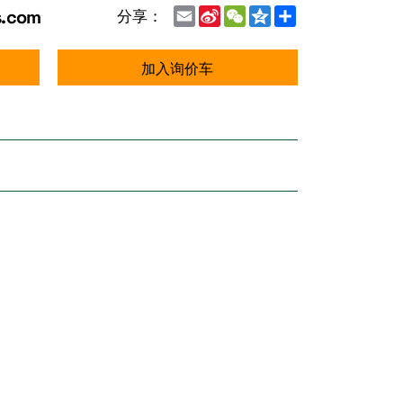
s.com
Email
Sina
WeChat
Qzone
Share
分享：
Weibo
加入询价车