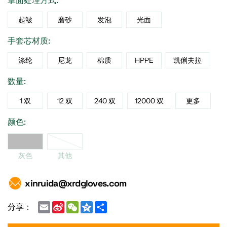
掌面处理方式:
起皱
磨砂
发泡
光面
手套芯材质:
涤纶
尼龙
棉质
HPPE
凯俐夫拉
数量:
1 双
12 双
240 双
12000 双
更多
颜色:
灰色
灰色
其他
xinruida@xrdgloves.com
Email
Sina
WeChat
Qzone
Share
分享：
Weibo