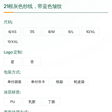
21根灰色纱线，带蓝色皱纹
尺码:
6/XS
7/S
8/M
9/L
10/XL
11/XXL
Logo 定制:
是
否
包装方式:
单付袋装
单付吊卡
纸箱
蛇皮袋
涂层材质:
PU
乳胶
丁腈