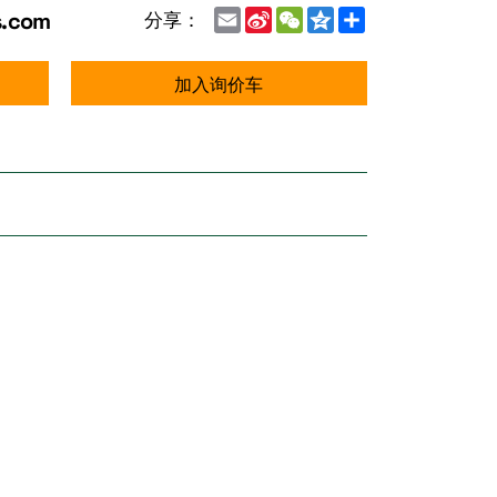
s.com
Email
Sina
WeChat
Qzone
Share
分享：
Weibo
加入询价车