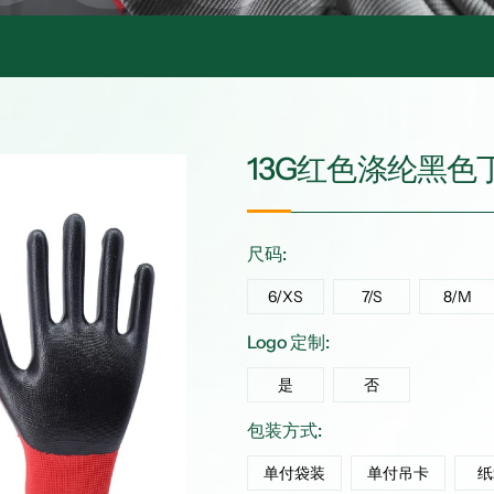
13G红色涤纶黑色
尺码:
6/XS
7/S
8/M
Logo 定制:
是
否
包装方式:
单付袋装
单付吊卡
纸