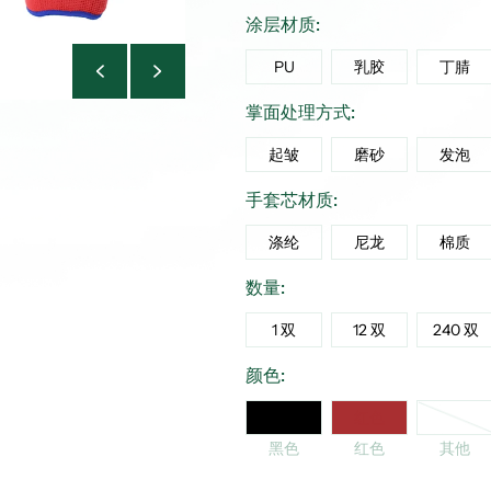
涂层材质:
PU
乳胶
丁腈
掌面处理方式:
起皱
磨砂
发泡
手套芯材质:
涤纶
尼龙
棉质
数量:
1 双
12 双
240 双
颜色:
其他
黑色
红色
黑色
红色
其他