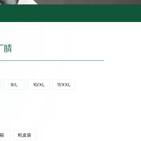
丁腈
9/L
10/XL
11/XXL
箱
蛇皮袋