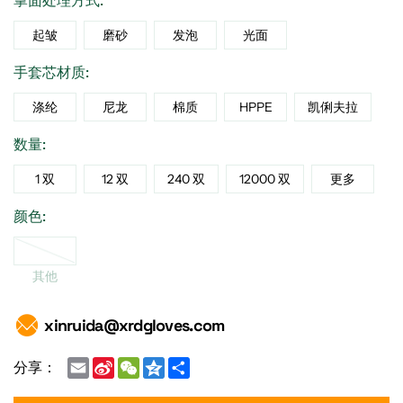
掌面处理方式:
起皱
磨砂
发泡
光面
手套芯材质:
涤纶
尼龙
棉质
HPPE
凯俐夫拉
数量:
1 双
12 双
240 双
12000 双
更多
颜色:
其他
xinruida@xrdgloves.com
Email
Sina
WeChat
Qzone
Share
分享：
Weibo