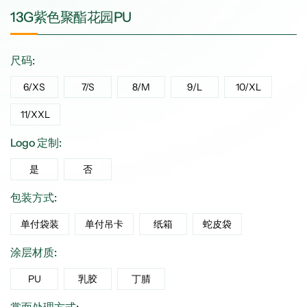
13G紫色聚酯花园PU
尺码:
6/XS
7/S
8/M
9/L
10/XL
11/XXL
Logo 定制:
是
否
包装方式:
单付袋装
单付吊卡
纸箱
蛇皮袋
涂层材质:
PU
乳胶
丁腈